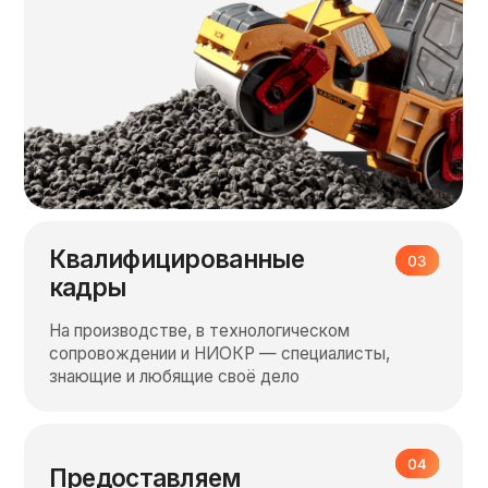
Сроки доставки зависят от удаленности
1 день (>100 км)
3 дня (>500 км)
до 5 дней (>1000 км)
Ключевые объекты
применения