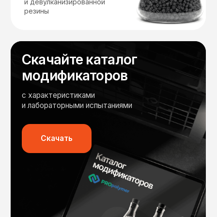
Технологическое
внедрение
Поможем правильно произвести,
испытать и уложить
асфальтобетонную смесь. Выезд
наших специалистов на ваш АБЗ
Квалифицированные
кадры
На производстве, в технологическом
сопровождении и НИОКР — специалисты,
знающие и любящие своё дело