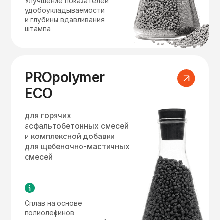
Строим долгосрочные
отношения
через качество
и поддержку
Сопровождение на всех
этапах жизненного
цикла проекта
По подборам корректных
дозировок и рецептуры,
вариантам применения добавок
в составах, производству
и укладке смеси
Консультация технолога