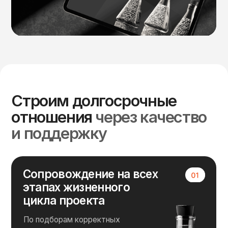
Предоставляем
образцы для испытаний
Нам важно, чтобы вы были уверены в качестве
продукта
На связи даже после
укладки
Мы осуществляем мониторинг дорожного
1 день (>100 км)
3 дня (>500
до 5 дней (>1000 км)
покрытия с нашей продукцией вместе с вами
км)
Склады по всей
России
Позволяют оптимизировать затраты
на логистику, что стоит учитывать
при сравнении стоимости с ПБВ и другими
добавками