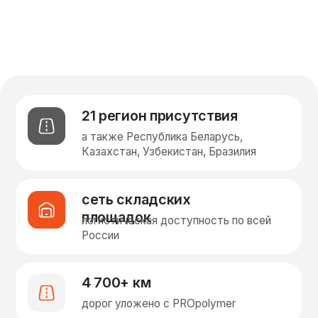
а также Республика Беларусь,
Казахстан, Узбекистан, Бразилия
сеть складских
площадок
логистическая доступность по всей
России
4 700+ км
дорог уложено с PROpolymer
до 20 000 тонн
производственная мощность в год
Продукция
PROpolymer МА123
для горячих
асфальтобетонных смесей