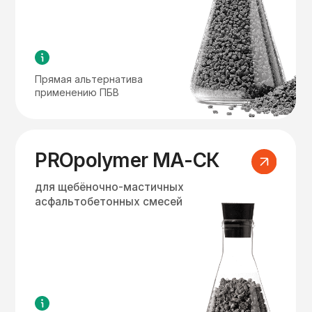
функцией
PROpolymer
МONOLIT
для литых
асфальтобетонных смесей
Улучшение показателей
удобоукладываемости
и глубины вдавливания
штампа
PROpolymer
ECO
для горячих
асфальтобетонных смесей