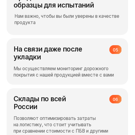
Паспорт опытно-
экспериментального участка М-1
Устройство покрытий с применением
полимерных модификаторов PROpolymer
MA123 и PROpolymer MA-СК (ООО «Пласткор»)
в сравнении с покрытиями на ПБВ-60
Москва, 2025 г.
Укладка верхнего слоя
асфальтобетона в Кировской
области
Смесь А16Вн на БНД 70/100 с
PROpolymerMA123 0,25% от массы смеси.
Средняя глубина колеи составила 0.8 мм