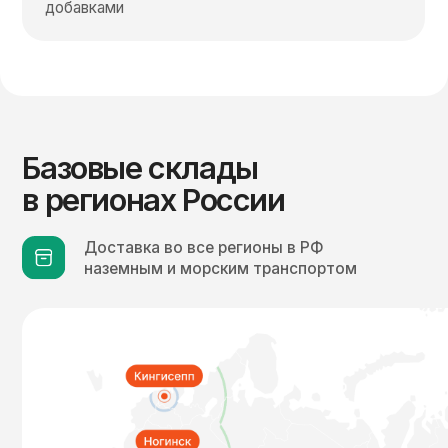
сентябрь 2025 г.
Вологодская область — мост
через р. Вологда, п. Кувшиново
Литая смесь ЛА16Нн для нижнего слоя
покрытия + модификатор PROpolymer
MONOLIT 5%
июнь 2024 г.
Объекты применения