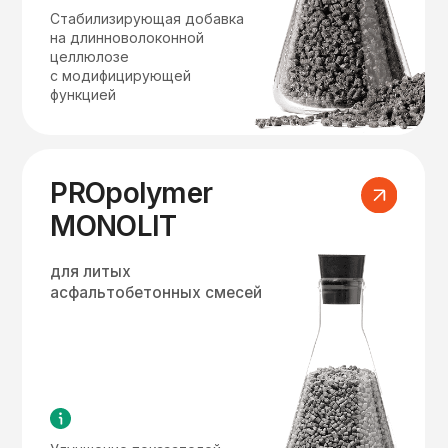
и комплексной добавки
для щебеночно-мастичных
смесей
Сплав на основе
полиолефинов
и девулканизированной
резины
Скачайте каталог
модификаторов
с характеристиками
и лабораторными испытаниями
Скачать