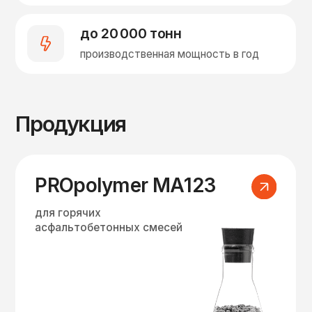
Прямая альтернатива
применению ПБВ
PROpolymer МА-СК
для щебёночно-мастичных
асфальтобетонных смесей
Стабилизирующая добавка
на длинноволоконной
целлюлозе
с модифицирующей