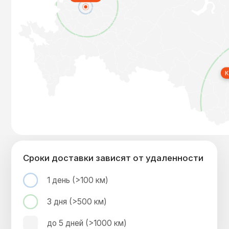
Остались вопросы?
Свяжитесь с нами или закажите образец
для испытаний!
Связаться с нами
О компании
Продукция
О компании
PROpolymer МА 123
Продукция и услуги
PROpolymer МА-СК
Объекты применения
PROpolymer МONOLIT
Блог
PROpolymer ECO
Контакты